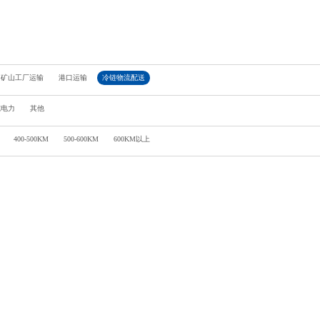
矿山工厂运输
港口运输
冷链物流配送
纯电力
其他
400-500KM
500-600KM
600KM以上