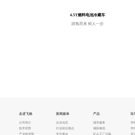
4.5T燃料电池冷藏车
踏氢而来 鲜人一步
走进飞驰
新闻媒体
产品
应
公司简介
企业动态
城市服务
华
技术优势
行业前沿视点
城际物流
华
产业链优势
专业展会
矿山工厂运输
京