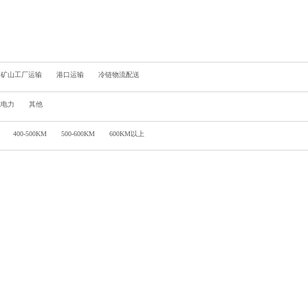
矿山工厂运输
港口运输
冷链物流配送
纯电力
其他
400-500KM
500-600KM
600KM以上