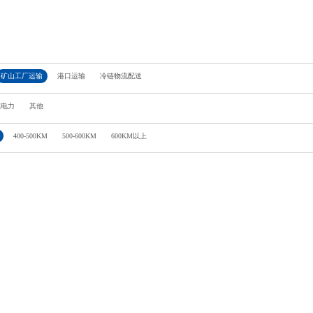
矿山工厂运输
港口运输
冷链物流配送
纯电力
其他
400-500KM
500-600KM
600KM以上