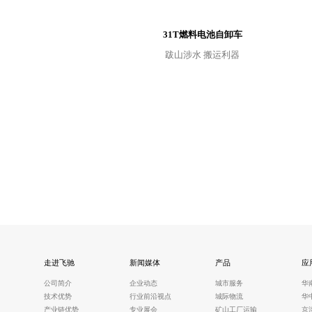
31T燃料电池自卸车
跋山涉水 搬运利器
走进飞驰
新闻媒体
产品
应
公司简介
企业动态
城市服务
华
技术优势
行业前沿视点
城际物流
华
产业链优势
专业展会
矿山工厂运输
京