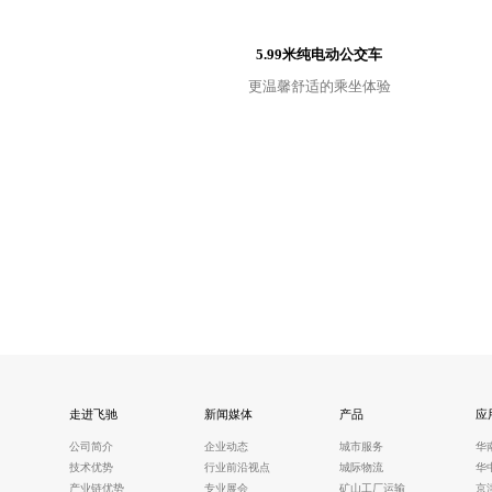
5.99米纯电动公交车
更温馨舒适的乘坐体验
走进飞驰
新闻媒体
产品
应
公司简介
企业动态
城市服务
华
技术优势
行业前沿视点
城际物流
华
产业链优势
专业展会
矿山工厂运输
京