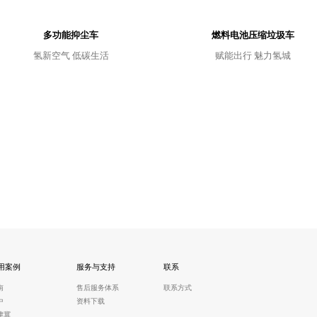
多功能抑尘车
燃料电池压缩垃圾车
氢新空气 低碳生活
赋能出行 魅力氢城
用案例
服务与支持
联系
南
售后服务体系
联系方式
中
资料下载
津冀