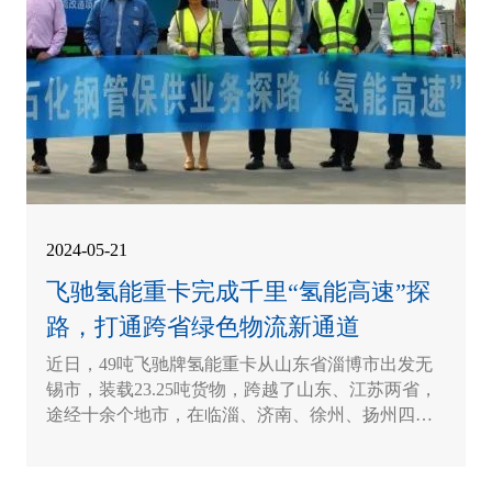
2024-05-21
飞驰氢能重卡完成千里“氢能高速”探
路，打通跨省绿色物流新通道
近日，49吨飞驰牌氢能重卡从山东省淄博市出发无
锡市，装载23.25吨货物，跨越了山东、江苏两省，
途经十余个地市，在临淄、济南、徐州、扬州四个
中石化加氢站充能补能，历经三天时间，全程共行
驶1944公里。本次飞驰科技氢能重卡完成的长距
离、跨省份运输，不…