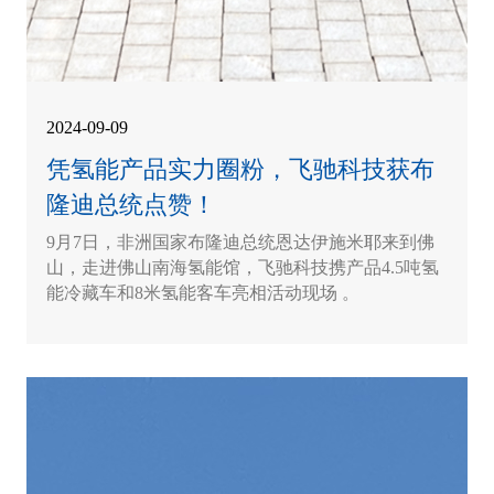
2024-09-09
凭氢能产品实力圈粉，飞驰科技获布
隆迪总统点赞！
9月7日，非洲国家布隆迪总统恩达伊施米耶来到佛
山，走进佛山南海氢能馆，飞驰科技携产品4.5吨氢
能冷藏车和8米氢能客车亮相活动现场 。