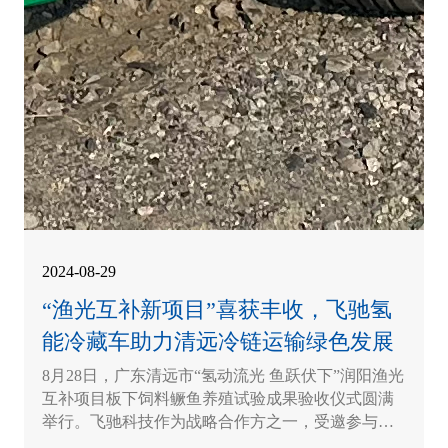
2024-08-29
“渔光互补新项目”喜获丰收，飞驰氢
能冷藏车助力清远冷链运输绿色发展
8月28日，广东清远市“氢动流光 鱼跃伏下”润阳渔光
互补项目板下饲料鳜鱼养殖试验成果验收仪式圆满
举行。飞驰科技作为战略合作方之一，受邀参与活
动。