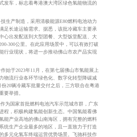
正式发车，标志着粤港澳大湾区绿色氢能物流的
科技生产制造，采用清极能源E80燃料电池动力
满足长途运输需求。据悉，该批冷藏车主要承
中心出发配送到大型团餐、大型饭堂配送、大
00-300公里。在此应用场景中，可以有效打破
能行业现状，将进一步推动佛山市农产品实现
始于2023年11月，在第七届佛山市氢能展上
力物流行业各环节绿色化、数字化转型降碳减
月份20辆冷藏车批量交付之后，三方联合在粤港
重要举措。
，作为国家首批燃料电池汽车示范城市群，广东
进程，积极构建氢能创新生态。中国氢能看佛
氢能产业高地的佛山南海区，拥有完整的燃料
系统生产企业最多的地区，且一直致力于打造
的多元化氢车终端运营优势场景。飞驰科技作