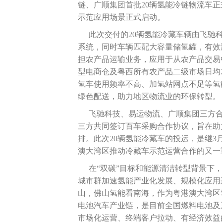
链、广顺集团首批20辆氢能冷链物流车
示范应用场景正式启动。
此次交付的20辆氢能冷藏车辆由飞驰
系统，同时车辆匹配大容量储氢罐，有效
担农产品运输业务，应用于从农产品交易
型电商仓及粤西所有农产品二级市场日均2
氢车使用频率不高、加氢站网点不足等氢
绿色配送，助力地区物流业的环保转型。
飞驰科技、易运物流、广顺集团三方合作
三方共同签订百车采购合作协议，旨在助
排。此次20辆氢能冷藏车的投运，是继3
澳大湾区推动冷藏车示范运营合作的又一
在“双碳”目标和能源清洁转型背景下
城市群加速氢能产业化发展、规模化应用
山，佛山氢能看南海，作为粤港澳大湾区
电池汽车产业链，是目前全国燃料电池及
市场化运营、终端客户拉动、有经济效益