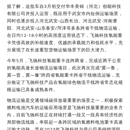
据了解，这批车自3月初交付华丰美锦（河北）创能科技
有限公司并投入运营，既应用于武安市内短倒运输场景，
同时也逐步投入河北武安-山西长治、河北武安-河南濮
阳、河北武安-山东泰安/菏泽等多条跨省干线物流运输，
在日均12-18小时的高强度运营状态下，飞驰科技氢能重
卡凭借高效的补能速度、优越的承载能力和低耗水平，充
分展现了在长途重型货物运输场景下的巨大潜力。
今年5月，飞驰科技氢能重卡连跨两省，完成近两千公里
的氢能高速长途物流运输项目，此次再次完成“冀—鲁，
冀—晋，冀—豫”跨四省氢能重卡跨省干线物流运输，充
分验证了飞驰科技产品在氢能绿色物流干线跨省常态化规
模运输已具备成熟条件。
物流运输是交通领域碳排放最重要的场景之一，积极探索
燃料电池汽车的运输应用场景是飞驰科技最重要的业务方
向，目前飞驰科技正在持续打通一段又一段具有经济性的
局部物流线路，串联起一条跨区域的氢燃料电池重卡高速
运输大动脉。早在2023年飞驰科技与母公司美锦能源联