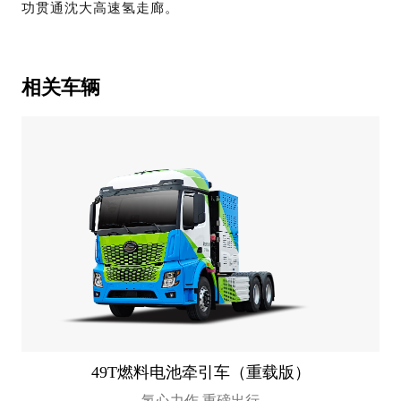
功贯通沈大高速氢走廊。
相关车辆
49T燃料电池牵引车（重载版）
氢心力作 重磅出行