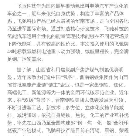
飞驰科技作为国内最早推动氢燃料电池汽车产业化的
车企之一，近年来依托自身优势，构建了丰富的产品体
系，飞驰科技产品已经从最初的华南市场，走向全国各地
乃至进军国际市场。通过打造核心研发技术，飞驰科技的
氢能汽车运用个性化的能量管理技术能够在不同运营场景
下降低能耗，具有较高的性价比。本次投入使用的飞驰牌
49吨标载氢燃料电池重卡动力强劲、续航里程长，完全满
足钢厂运输需求。
据了解，山西省利用焦炭副产焦炉煤气制氢优势明
显，近年来致力打造中国“氢谷”，晋南钢铁集团作为山西
省首批氢能产业链“链主”企业，也是一家集钢铁、焦化、
高端化工、新能源等为一体的全闭环低碳示范企业。近年
来，在“双碳”背景下，晋南钢铁集团以低碳发展为引领，
不断引进新工艺、新技术，多方位、立体化实施节能减
排、减污降碳，依托自身钢铁、焦化、化工的产业互补优
势，率先在山西乃至全国构建起“钢－焦－化－氢”全闭环
低碳产业链模式。飞驰科技产品目前在河钢、唐钢、荣程