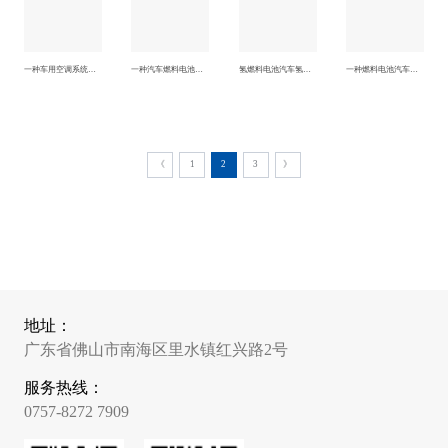
一种车用空调系统控制压缩机的方法及车用空调控制系统
一种汽车燃料电池以及安装结构
氢燃料电池汽车氢气输送系统及氢气泄漏检测方法
一种燃料电池汽车的燃料电池
《
1
2
3
》
地址：
广东省佛山市南海区里水镇红兴路2号
服务热线：
0757-8272 7909